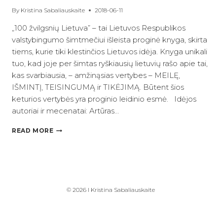
By
Kristina Sabaliauskaite
2018-06-11
„100 žvilgsnių Lietuva” – tai Lietuvos Respublikos
valstybingumo šimtmečiui išleista proginė knyga, skirta
tiems, kurie tiki klestinčios Lietuvos idėja. Knyga unikali
tuo, kad joje per šimtas ryškiausių lietuvių rašo apie tai,
kas svarbiausia, – amžinąsias vertybes – MEILĘ,
IŠMINTĮ, TEISINGUMĄ ir TIKĖJIMĄ. Būtent šios
keturios vertybės yra proginio leidinio esmė. Idėjos
autoriai ir mecenatai: Artūras…
PORTRETAI
READ MORE
KNYGAI
“100
ŽVILGSNIŲ
LIETUVA”
© 2026 I Kristina Sabaliauskaite