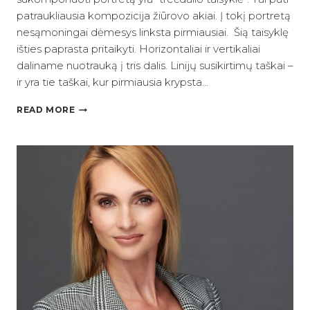
patraukliausia kompozicija žiūrovo akiai. Į tokį portretą
nesąmoningai dėmesys linksta pirmiausiai. Šią taisyklę
išties paprasta pritaikyti. Horizontaliai ir vertikaliai
daliname nuotrauką į tris dalis. Linijų susikirtimų taškai –
ir yra tie taškai, kur pirmiausia krypsta…
LINKEDIN
READ MORE
PORTRETO
KOMPONAVIMAS
TAIKANT
TREČDALIO
TAISYKLĘ