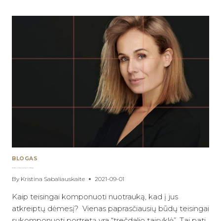
HEADSHOT’AS
VISADA
ATRODO
“PER
PLATUS”
BLOGAS
Linkedin Portreto Komponavimas Taikant Trečdalio Taisyklę
By
Kristina Sabaliauskaite
2021-09-01
Kaip teisingai komponuoti nuotrauką, kad į jus
atkreiptų dėmesį? Vienas paprasčiausių būdų teisingai
sukomponuoti portretą yra “trečdalio taisyklė”. Tai pati