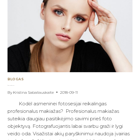
SPALVOS
IR
PAPRASTI
PATARIMAI
BLOGAS
Makiažas asmeninei fotosesijai
By
Kristina Sabaliauskaite
2018-09-11
Kodėl asmeninei fotosesijai reikalingas
profesionalus makiažas? Profesionalus makiažas
suteikia daugiau pasitikėjimo savimi prieš foto
objektyvą. Fotografuojantis labai svarbu graži ir lygi
veido oda. Visažistai akių paryškinimui naudoja įvairias