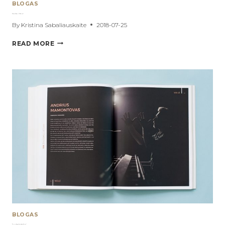
BLOGAS
Ramūnas Difartas “Malda žemei”
By
Kristina Sabaliauskaite
2018-07-25
RAMŪNAS
READ MORE
DIFARTAS
“MALDA
ŽEMEI”
BLOGAS
Portretai knygai “100 žvilgsnių Lietuva”