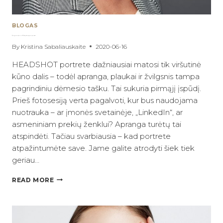
BLOGAS
Ką rengtis verslo portretui? Stilius, spalvos ir paprasti patarimai
By
Kristina Sabaliauskaite
2020-06-16
HEADSHOT portrete dažniausiai matosi tik viršutinė
kūno dalis – todėl apranga, plaukai ir žvilgsnis tampa
pagrindiniu dėmesio tašku. Tai sukuria pirmąjį įspūdį.
Prieš fotosesiją verta pagalvoti, kur bus naudojama
nuotrauka – ar įmonės svetainėje, „LinkedIn“, ar
asmeniniam prekių ženklui? Apranga turėtų tai
atspindėti. Tačiau svarbiausia – kad portrete
atpažintumėte save. Jame galite atrodyti šiek tiek
geriau…
KĄ
READ MORE
RENGTIS
VERSLO
PORTRETUI?
STILIUS,