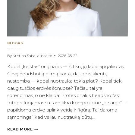
BLOGAS
Kodėl profesionalus headshot’as visada atrodo “per platus”
By
Kristina Sabaliauskaite
2026-05-22
Kodėl „keistas” originalas — iš tikrųjų labai apgalvotas
Gavę headshot’ą pirmą kartą, daugelis klientų
nustemba — kodėl nuotrauka tokia plati? Kodėl tiek
daug tuščios erdvės šonuose? Tačiau tai yra
sprendimas, o ne klaida. Profesionalus headshot’as
fotografuojamas su tam tikra kompozicine „atsarga” —
papildoma erdve aplink veidą ir figūrą. Tai daroma
sąmoningai, kad vėliau nuotrauką būtų…
KODĖL
READ MORE
PROFESIONALUS