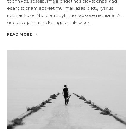
technikas, šešėliavimą ir pridėtines blakstienas, kad
esant stipriam apšvietimui makiažas išliktų ryškus
nuotraukose. Noriu atrodyti nuotraukose natūraliai. Ar
šiuo atveju man reikalingas makiažas?…
MAKIAŽAS
READ MORE
ASMENINEI
FOTOSESIJAI